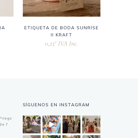
RA
ETIQUETA DE BODA SUNRISE
II KRAFT
0,23
IVA Inc.
€
SÍGUENOS EN INSTAGRAM
Priego
de 7