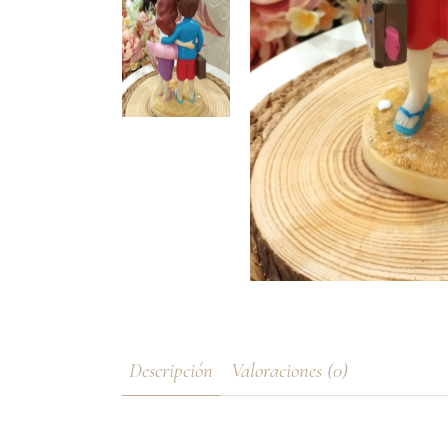
Marcasitios de Boda
Figuras Pastel
Meseros / Número de mesa
Minuta / Menú de Mesa
Seating / Busca tu sitio
Marcasitios de Boda
Meseros / Número de mesa
Minuta / Menú de Mesa
Seating / Busca tu sitio
Descripción
Valoraciones (0)