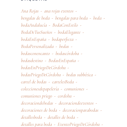
Ana Rojas
ana rojas eventos
bengalas de boda
bengalas para boda
boda
bodaAndalucía
BodaConEstilo
BodaDeTusSueños
bodaElegante
bodaEnEspaña
bodaperfecta
BodaPersonalizada
bodas
bodasconencanto
bodascórdoba
bodasdestino
BodasEnEspaña
bodasEnPriegoDeCórdoba
bodasPriegoDeCórdoba
bodas subbética
cartel de bodas
cartelesBoda
coleccionesdepapelería
comuniones
comuniones priego
cordoba
decoraciondebodas
decoraciondeeventos
decoraciones de boda
decoracionparabodas
detallesboda
detalles de boda
detalles para boda
EventoPriegoDeCórdoba