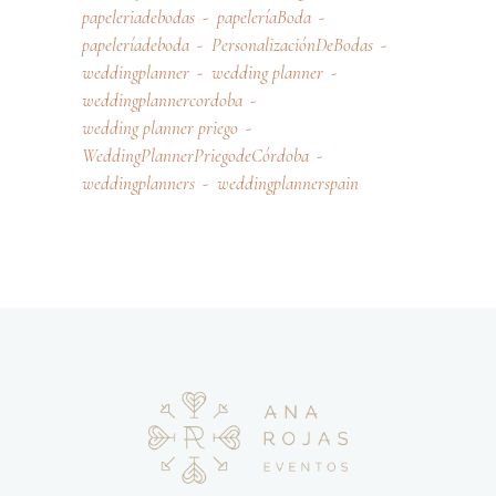
papeleriadebodas
papeleríaBoda
papeleríadeboda
PersonalizaciónDeBodas
weddingplanner
wedding planner
weddingplannercordoba
wedding planner priego
WeddingPlannerPriegodeCórdoba
weddingplanners
weddingplannerspain