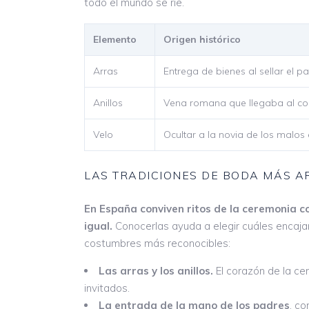
todo el mundo se ríe.
Elemento
Origen histórico
Arras
Entrega de bienes al sellar el p
Anillos
Vena romana que llegaba al c
Velo
Ocultar a la novia de los malos 
LAS TRADICIONES DE BODA MÁS A
En España conviven ritos de la ceremonia co
igual.
Conocerlas ayuda a elegir cuáles encajan
costumbres más reconocibles:
Las arras y los anillos.
El corazón de la ce
invitados.
La entrada de la mano de los padres
, co