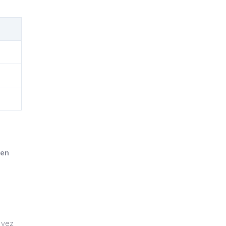
cen
 vez