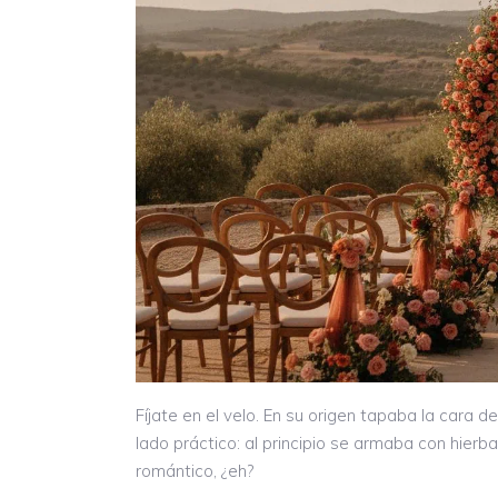
Fíjate en el velo. En su origen tapaba la cara d
lado práctico: al principio se armaba con hie
romántico, ¿eh?