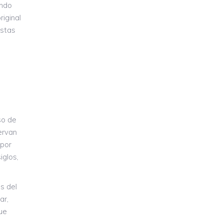
endo
iginal
estas
so de
ervan
 por
iglos,
s del
ar,
ue