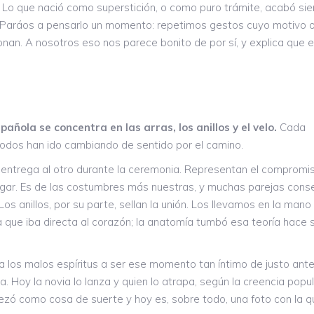
do. Lo que nació como superstición, o como puro trámite, acabó si
 Paráos a pensarlo un momento: repetimos gestos cuyo motivo or
nan. A nosotros eso nos parece bonito de por sí, y explica que 
O
ñola se concentra en las arras, los anillos y el velo.
Cada
todos han ido cambiando de sentido por el camino.
ntrega al otro durante la ceremonia. Representan el compromi
hogar. Es de las costumbres más nuestras, y muchas parejas cons
os anillos, por su parte, sellan la unión. Los llevamos en la mano
 que iba directa al corazón; la anatomía tumbó esa teoría hace s
ra los malos espíritus a ser ese momento tan íntimo de justo ante
ia. Hoy la novia lo lanza y quien lo atrapa, según la creencia popul
zó como cosa de suerte y hoy es, sobre todo, una foto con la q