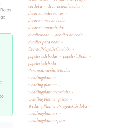
,
cordoba
decoraciondebodas
 Rojas
decoraciondeeventos
lgo
decoraciones de boda
decoracionparabodas
detallesboda
detalles de boda
detalles para boda
EventoPriegoDeCórdoba
,
papeleriadebodas
papeleríaBoda
papeleríadeboda
PersonalizaciónDeBodas
weddingplanner
de
wedding planner
weddingplannercordoba
co
wedding planner priego
WeddingPlannerPriegodeCórdoba
weddingplanners
weddingplannerspain