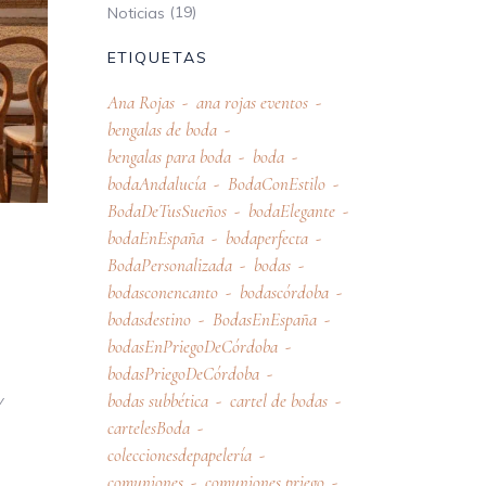
(19)
Noticias
ETIQUETAS
Ana Rojas
ana rojas eventos
bengalas de boda
bengalas para boda
boda
bodaAndalucía
BodaConEstilo
BodaDeTusSueños
bodaElegante
bodaEnEspaña
bodaperfecta
BodaPersonalizada
bodas
bodasconencanto
bodascórdoba
bodasdestino
BodasEnEspaña
bodasEnPriegoDeCórdoba
bodasPriegoDeCórdoba
bodas subbética
cartel de bodas
Y
cartelesBoda
coleccionesdepapelería
comuniones
comuniones priego