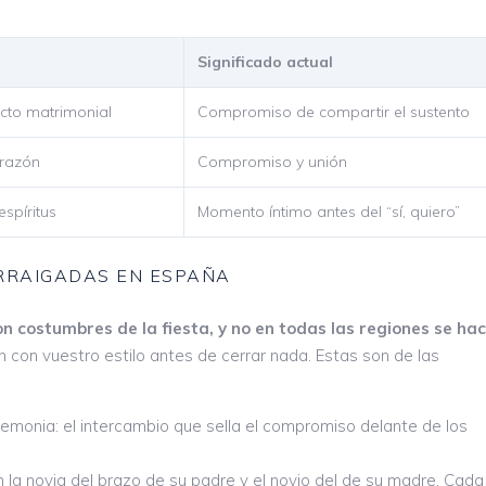
Significado actual
acto matrimonial
Compromiso de compartir el sustento
orazón
Compromiso y unión
espíritus
Momento íntimo antes del “sí, quiero”
RRAIGADAS EN ESPAÑA
n costumbres de la fiesta, y no en todas las regiones se ha
 con vuestro estilo antes de cerrar nada. Estas son de las
remonia: el intercambio que sella el compromiso delante de los
n la novia del brazo de su padre y el novio del de su madre. Cada