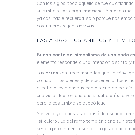
Con los siglos, todo aquello se fue dulcifican
un símbolo con carga emocional. Y menos mal.
ya casi nadie recuerda, solo porque nos emocio
costumbres sigan tan vivas.
LAS ARRAS, LOS ANILLOS Y EL VEL
Buena parte del simbolismo de una boda espa
elemento responde a una intención distinta, y 
Las
arras
son trece monedas que un cónyuge e
compartir los bienes y de sostener juntos el 
el cofre o las monedas como recuerdo del día. L
una vieja idea romana que situaba ahí una vena
pero la costumbre se quedó igual.
Y el velo, ya lo has visto, pasó de escudo cont
“sí, quiero”. Lo del ramo también tiene su histor
será la próxima en casarse. Un gesto que empe