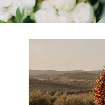
Marcasitios de Boda
Figuras Pastel
Meseros / Número de mesa
Minuta / Menú de Mesa
Seating / Busca tu sitio
Marcasitios de Boda
Meseros / Número de mesa
Minuta / Menú de Mesa
Seating / Busca tu sitio