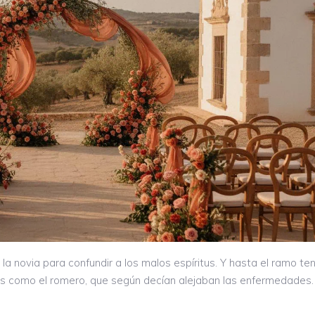
e la novia para confundir a los malos espíritus. Y hasta el ramo ten
rbas como el romero, que según decían alejaban las enfermedades