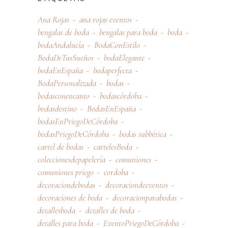
Ana Rojas
ana rojas eventos
bengalas de boda
bengalas para boda
boda
bodaAndalucía
BodaConEstilo
BodaDeTusSueños
bodaElegante
bodaEnEspaña
bodaperfecta
BodaPersonalizada
bodas
bodasconencanto
bodascórdoba
bodasdestino
BodasEnEspaña
bodasEnPriegoDeCórdoba
bodasPriegoDeCórdoba
bodas subbética
cartel de bodas
cartelesBoda
coleccionesdepapelería
comuniones
comuniones priego
cordoba
decoraciondebodas
decoraciondeeventos
decoraciones de boda
decoracionparabodas
detallesboda
detalles de boda
detalles para boda
EventoPriegoDeCórdoba