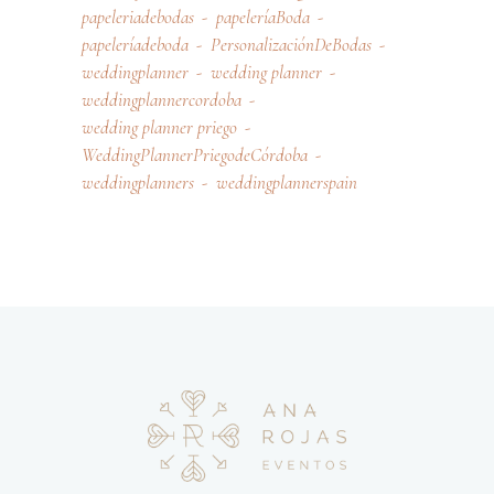
papeleriadebodas
papeleríaBoda
papeleríadeboda
PersonalizaciónDeBodas
weddingplanner
wedding planner
weddingplannercordoba
wedding planner priego
WeddingPlannerPriegodeCórdoba
weddingplanners
weddingplannerspain