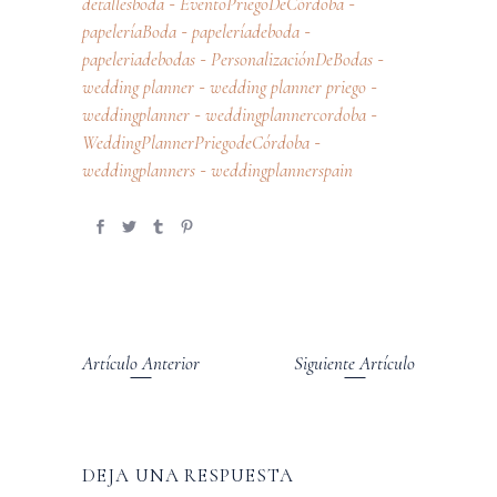
detallesboda
EventoPriegoDeCórdoba
-
-
papeleríaBoda
papeleríadeboda
-
-
papeleriadebodas
PersonalizaciónDeBodas
-
-
wedding planner
wedding planner priego
-
-
weddingplanner
weddingplannercordoba
-
-
WeddingPlannerPriegodeCórdoba
-
weddingplanners
weddingplannerspain
-
Artículo Anterior
Siguiente Artículo
DEJA UNA RESPUESTA