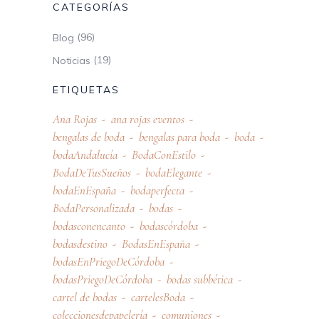
CATEGORÍAS
(96)
Blog
(19)
Noticias
ETIQUETAS
Ana Rojas
ana rojas eventos
bengalas de boda
bengalas para boda
boda
bodaAndalucía
BodaConEstilo
BodaDeTusSueños
bodaElegante
bodaEnEspaña
bodaperfecta
BodaPersonalizada
bodas
bodasconencanto
bodascórdoba
bodasdestino
BodasEnEspaña
bodasEnPriegoDeCórdoba
bodasPriegoDeCórdoba
bodas subbética
cartel de bodas
cartelesBoda
coleccionesdepapelería
comuniones