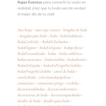
Rojas Eventos
para convertir tu visión en
realidad. ¡Haz que tu boda sea de verdad
el mejor día de tu vida!
Ana Rojas
ana rojas eventos
bengalas de boda
-
-
bengalas para boda
boda
bodaAndalucía
-
-
-
-
BodaConEstilo
BodaDeTusSueños
-
-
bodaElegante
bodaEnEspaña
bodaperfecta
-
-
-
BodaPersonalizada
bodas
bodas subbética
-
-
-
bodasconencanto
bodascórdoba
bodasdestino
-
-
-
BodasEnEspaña
bodasEnPriegoDeCórdoba
-
-
bodasPriegoDeCórdoba
cartel de bodas
-
-
cartelesBoda
coleccionesdepapelería
-
-
comuniones
comuniones priego
cordoba
-
-
-
decoraciondebodas
decoraciondeeventos
-
-
decoraciones de boda
decoracionparabodas
-
-
detalles de boda
detalles para boda
-
-