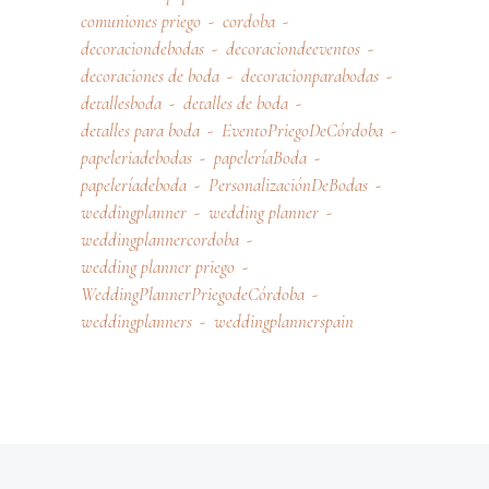
comuniones priego
cordoba
decoraciondebodas
decoraciondeeventos
decoraciones de boda
decoracionparabodas
detallesboda
detalles de boda
detalles para boda
EventoPriegoDeCórdoba
papeleriadebodas
papeleríaBoda
papeleríadeboda
PersonalizaciónDeBodas
weddingplanner
wedding planner
weddingplannercordoba
wedding planner priego
WeddingPlannerPriegodeCórdoba
weddingplanners
weddingplannerspain