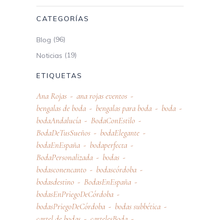
CATEGORÍAS
(96)
Blog
(19)
Noticias
ETIQUETAS
Ana Rojas
ana rojas eventos
bengalas de boda
bengalas para boda
boda
bodaAndalucía
BodaConEstilo
BodaDeTusSueños
bodaElegante
bodaEnEspaña
bodaperfecta
BodaPersonalizada
bodas
bodasconencanto
bodascórdoba
bodasdestino
BodasEnEspaña
bodasEnPriegoDeCórdoba
bodasPriegoDeCórdoba
bodas subbética
cartel de bodas
cartelesBoda