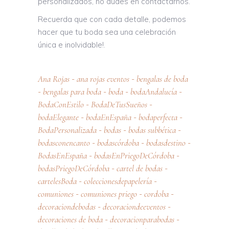
personalizados, no dudes en contactarnos.
Recuerda que con cada detalle, podemos
hacer que tu boda sea una celebración
única e inolvidable!.
Ana Rojas
ana rojas eventos
bengalas de boda
-
-
bengalas para boda
boda
bodaAndalucía
-
-
-
-
BodaConEstilo
BodaDeTusSueños
-
-
bodaElegante
bodaEnEspaña
bodaperfecta
-
-
-
BodaPersonalizada
bodas
bodas subbética
-
-
-
bodasconencanto
bodascórdoba
bodasdestino
-
-
-
BodasEnEspaña
bodasEnPriegoDeCórdoba
-
-
bodasPriegoDeCórdoba
cartel de bodas
-
-
cartelesBoda
coleccionesdepapelería
-
-
comuniones
comuniones priego
cordoba
-
-
-
decoraciondebodas
decoraciondeeventos
-
-
decoraciones de boda
decoracionparabodas
-
-