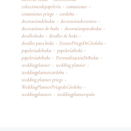
coleccionesdepapelería
comuniones
comuniones priego
cordoba
decoraciondebodas
decoraciondeeventos
decoraciones de boda
decoracionparabodas
detallesboda
detalles de boda
detalles para boda
EventoPriegoDeCórdoba
papeleriadebodas
papeleríaBoda
papeleríadeboda
PersonalizaciónDeBodas
weddingplanner
wedding planner
weddingplannercordoba
wedding planner priego
WeddingPlannerPriegodeCórdoba
weddingplanners
weddingplannerspain