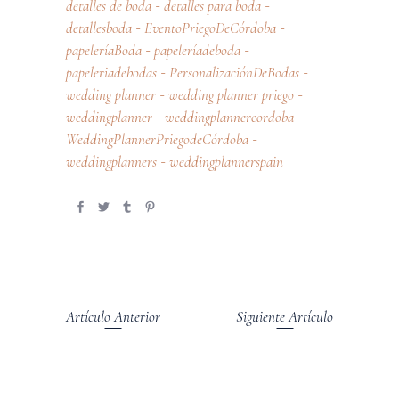
detalles de boda
detalles para boda
-
-
detallesboda
EventoPriegoDeCórdoba
-
-
papeleríaBoda
papeleríadeboda
-
-
papeleriadebodas
PersonalizaciónDeBodas
-
-
wedding planner
wedding planner priego
-
-
weddingplanner
weddingplannercordoba
-
-
WeddingPlannerPriegodeCórdoba
-
weddingplanners
weddingplannerspain
-
Artículo Anterior
Siguiente Artículo