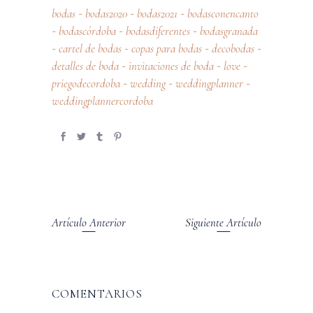
bodas
bodas2020
bodas2021
bodasconencanto
-
-
-
bodascórdoba
bodasdiferentes
bodasgranada
-
-
-
cartel de bodas
copas para bodas
decobodas
-
-
-
-
detalles de boda
invitaciones de boda
love
-
-
-
priegodecordoba
wedding
weddingplanner
-
-
-
weddingplannercordoba
Artículo Anterior
Siguiente Artículo
COMENTARIOS