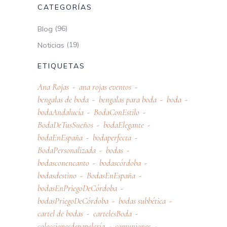
CATEGORÍAS
(96)
Blog
(19)
Noticias
ETIQUETAS
Ana Rojas
ana rojas eventos
bengalas de boda
bengalas para boda
boda
bodaAndalucía
BodaConEstilo
BodaDeTusSueños
bodaElegante
bodaEnEspaña
bodaperfecta
BodaPersonalizada
bodas
bodasconencanto
bodascórdoba
bodasdestino
BodasEnEspaña
bodasEnPriegoDeCórdoba
bodasPriegoDeCórdoba
bodas subbética
cartel de bodas
cartelesBoda
coleccionesdepapelería
comuniones