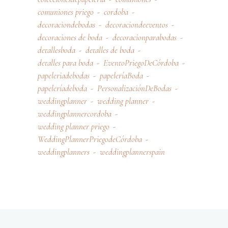
comuniones priego
cordoba
decoraciondebodas
decoraciondeeventos
decoraciones de boda
decoracionparabodas
detallesboda
detalles de boda
detalles para boda
EventoPriegoDeCórdoba
papeleriadebodas
papeleríaBoda
papeleríadeboda
PersonalizaciónDeBodas
weddingplanner
wedding planner
weddingplannercordoba
wedding planner priego
WeddingPlannerPriegodeCórdoba
weddingplanners
weddingplannerspain