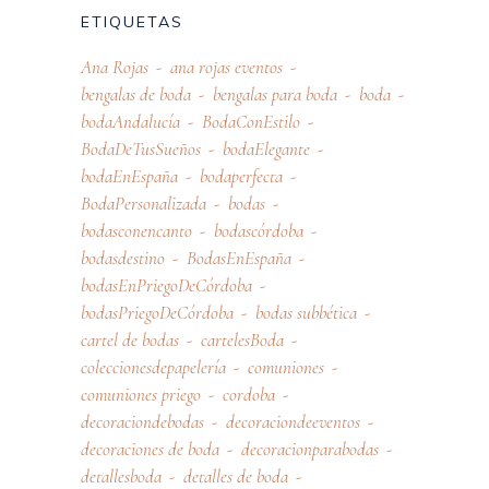
ETIQUETAS
Ana Rojas
ana rojas eventos
bengalas de boda
bengalas para boda
boda
bodaAndalucía
BodaConEstilo
BodaDeTusSueños
bodaElegante
bodaEnEspaña
bodaperfecta
BodaPersonalizada
bodas
bodasconencanto
bodascórdoba
bodasdestino
BodasEnEspaña
bodasEnPriegoDeCórdoba
bodasPriegoDeCórdoba
bodas subbética
cartel de bodas
cartelesBoda
coleccionesdepapelería
comuniones
comuniones priego
cordoba
decoraciondebodas
decoraciondeeventos
decoraciones de boda
decoracionparabodas
detallesboda
detalles de boda