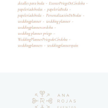
detalles para boda
EventoPriegoDeCórdoba
papeleriadebodas
papeleríaBoda
papeleríadeboda
PersonalizaciónDeBodas
weddingplanner
wedding planner
weddingplannercordoba
wedding planner priego
WeddingPlannerPriegodeCórdoba
weddingplanners
weddingplannerspain