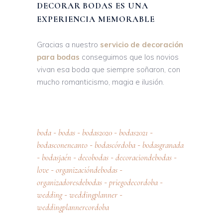
DECORAR BODAS ES UNA
EXPERIENCIA MEMORABLE
Gracias a nuestro
servicio de decoración
para bodas
conseguimos que los novios
vivan esa boda que siempre soñaron, con
mucho romanticismo, magia e ilusión.
boda
bodas
bodas2020
bodas2021
-
-
-
-
bodasconencanto
bodascórdoba
bodasgranada
-
-
bodasjaén
decobodas
decoraciondebodas
-
-
-
-
love
organizacióndebodas
-
-
organizadoresdebodas
priegodecordoba
-
-
wedding
weddingplanner
-
-
weddingplannercordoba