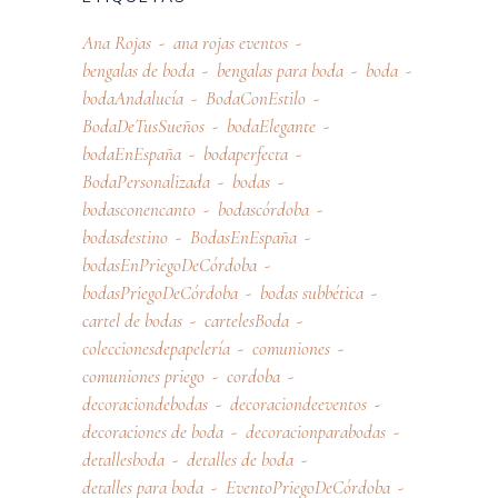
Ana Rojas
ana rojas eventos
bengalas de boda
bengalas para boda
boda
bodaAndalucía
BodaConEstilo
BodaDeTusSueños
bodaElegante
bodaEnEspaña
bodaperfecta
BodaPersonalizada
bodas
bodasconencanto
bodascórdoba
bodasdestino
BodasEnEspaña
bodasEnPriegoDeCórdoba
bodasPriegoDeCórdoba
bodas subbética
cartel de bodas
cartelesBoda
coleccionesdepapelería
comuniones
comuniones priego
cordoba
decoraciondebodas
decoraciondeeventos
decoraciones de boda
decoracionparabodas
detallesboda
detalles de boda
detalles para boda
EventoPriegoDeCórdoba