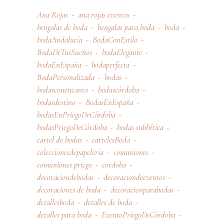
Ana Rojas
ana rojas eventos
bengalas de boda
bengalas para boda
boda
bodaAndalucía
BodaConEstilo
BodaDeTusSueños
bodaElegante
bodaEnEspaña
bodaperfecta
BodaPersonalizada
bodas
bodasconencanto
bodascórdoba
bodasdestino
BodasEnEspaña
bodasEnPriegoDeCórdoba
bodasPriegoDeCórdoba
bodas subbética
cartel de bodas
cartelesBoda
coleccionesdepapelería
comuniones
comuniones priego
cordoba
decoraciondebodas
decoraciondeeventos
decoraciones de boda
decoracionparabodas
detallesboda
detalles de boda
detalles para boda
EventoPriegoDeCórdoba