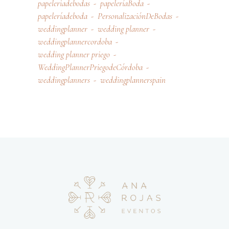
papeleriadebodas
papeleríaBoda
papeleríadeboda
PersonalizaciónDeBodas
weddingplanner
wedding planner
weddingplannercordoba
wedding planner priego
WeddingPlannerPriegodeCórdoba
weddingplanners
weddingplannerspain