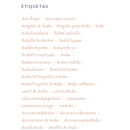
ETIQUETAS
Ana Rojas
ana rojas eventos
bengalas de boda
bengalas para boda
boda
bodaAndalucía
BodaConEstilo
BodaDeTusSueños
bodaElegante
bodaEnEspaña
bodaperfecta
BodaPersonalizada
bodas
bodasconencanto
bodascórdoba
bodasdestino
BodasEnEspaña
bodasEnPriegoDeCórdoba
bodasPriegoDeCórdoba
bodas subbética
cartel de bodas
cartelesBoda
coleccionesdepapelería
comuniones
comuniones priego
cordoba
decoraciondebodas
decoraciondeeventos
decoraciones de boda
decoracionparabodas
detallesboda
detalles de boda