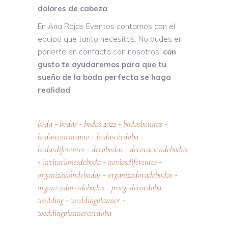
dolores de cabeza
.
En Ana Rojas Eventos contamos con el
equipo que tanto necesitas. No dudes en
ponerte en contacto con nosotros,
con
gusto te ayudaremos para que tu
sueño de la boda perfecta se haga
realidad
.
boda
bodas
bodas 2022
bodasbonitas
-
-
-
-
bodasconencanto
bodascórdoba
-
-
bodasdiferentes
decobodas
decoraciondebodas
-
-
invitacionesdeboda
noviasdiferentes
-
-
-
organizacióndebodas
organizadoradebodas
-
-
organizadoresdebodas
priegodecordoba
-
-
wedding
weddingplanner
-
-
weddingplannercordoba