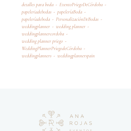
detalles para boda
EventoPriegoDeCórdoba
papeleriadebodas
papeleríaBoda
papeleríadeboda
PersonalizaciónDeBodas
weddingplanner
wedding planner
weddingplannercordoba
wedding planner priego
WeddingPlannerPriegodeCórdoba
weddingplanners
weddingplannerspain